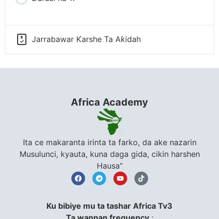
Jarrabawar Ƙarshe Ta Aƙidah
Africa Academy
Ita ce makaranta irinta ta farko, da ake nazarin
Musulunci, kyauta, kuna daga gida, cikin harshen
Hausa”
Ku bibiye mu ta tashar Africa Tv3
Ta wannan frequency
: